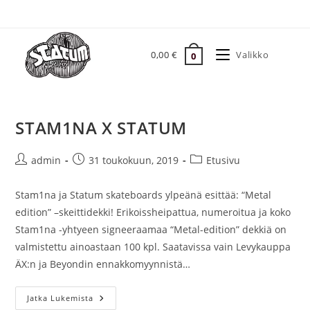
Siirry
suoraan
sisältöön
0,00
€
Valikko
0
STAM1NA X STATUM
Artikkelin
Artikkeli
Artikkelin
admin
31 toukokuun, 2019
Etusivu
kirjoittaja:
julkaistu:
kategoria:
Stam1na ja Statum skateboards ylpeänä esittää: “Metal
edition” –skeittidekki! Erikoissheipattua, numeroitua ja koko
Stam1na -yhtyeen signeeraamaa “Metal-edition” dekkiä on
valmistettu ainoastaan 100 kpl. Saatavissa vain Levykauppa
ÄX:n ja Beyondin ennakkomyynnistä…
STAM1NA
Jatka Lukemista
X