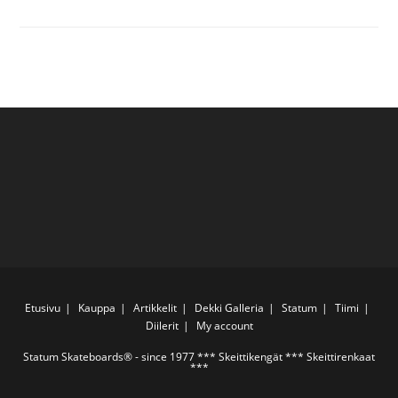
STATUM
Etusivu
Kauppa
Artikkelit
Dekki Galleria
Statum
Tiimi
Diilerit
My account
Statum Skateboards® - since 1977 ***
Skeittikengät
***
Skeittirenkaat
***